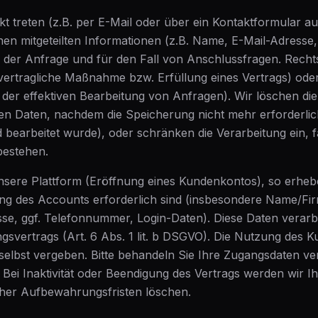
t treten (z.B. per E-Mail oder über ein Kontaktformular au
hnen mitgeteilten Informationen (z.B. Name, E-Mail-Adress
 der Anfrage und für den Fall von Anschlussfragen. Rechtsg
vertragliche Maßnahme bzw. Erfüllung eines Vertrags) oder 
 der effektiven Bearbeitung von Anfragen). Wir löschen die
 Daten, nachdem die Speicherung nicht mehr erforderlich 
bearbeitet wurde), oder schränken die Verarbeitung ein, fa
bestehen.
unsere Plattform (Eröffnung eines Kundenkontos), so erhebe
ung des Accounts erforderlich sind (insbesondere Name/Fi
sse, ggf. Telefonnummer, Login-Daten). Diese Daten verarb
vertrags (Art. 6 Abs. 1 lit. b DSGVO). Die Nutzung des K
selbst vergeben. Bitte behandeln Sie Ihre Zugangsdaten ve
r. Bei Inaktivität oder Beendigung des Vertrags werden wir
cher Aufbewahrungsfristen löschen.