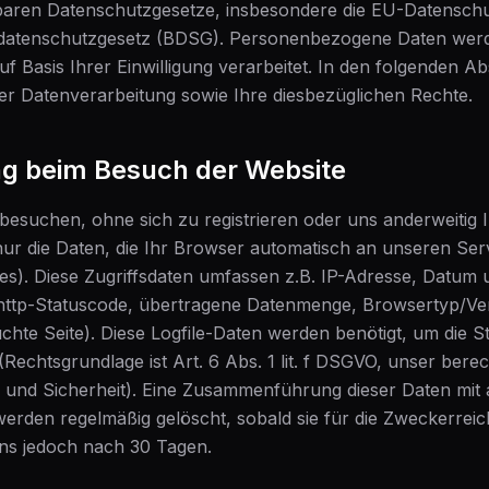
baren Datenschutzgesetze, insbesondere die EU-Datensc
atenschutzgesetz (BDSG). Personenbezogene Daten werde
 Basis Ihrer Einwilligung verarbeitet. In den folgenden Ab
r Datenverarbeitung sowie Ihre diesbezüglichen Rechte.
ng beim Besuch der Website
esuchen, ohne sich zu registrieren oder uns anderweitig 
nur die Daten, die Ihr Browser automatisch an unseren Serv
es). Diese Zugriffsdaten umfassen z.B. IP-Adresse, Datum 
 http-Statuscode, übertragene Datenmenge, Browsertyp/Ver
te Seite). Diese Logfile-Daten werden benötigt, um die Sta
Rechtsgrundlage ist Art. 6 Abs. 1 lit. f DSGVO, unser berec
g und Sicherheit). Eine Zusammenführung dieser Daten mit
s werden regelmäßig gelöscht, sobald sie für die Zweckerre
tens jedoch nach 30 Tagen.