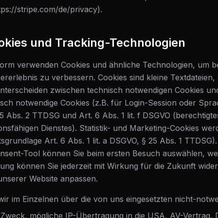
ps://stripe.com/de/privacy).
ookies und Tracking-Technologien
form verwenden Cookies und ähnliche Technologien, um b
rerlebnis zu verbessern. Cookies sind kleine Textdateien,
unterscheiden zwischen technisch notwendigen Cookies un
nisch notwendige Cookies (z.B. für Login-Session oder Spra
5 Abs. 2 TTDSG und Art. 6 Abs. 1 lit. f DSGVO (berechtigte
ionsfähigen Dienstes). Statistik- und Marketing-Cookies wer
htsgrundlage Art. 6 Abs. 1 lit. a DSGVO, § 25 Abs. 1 TTDSG)
sent-Tool können Sie beim ersten Besuch auswählen, wel
igung können Sie jederzeit mit Wirkung für die Zukunft wide
 unserer Website anpassen.
ir im Einzelnen über die von uns eingesetzten nicht-notw
Zweck, mögliche IP-Übertragung in die USA, AV-Vertrag, 