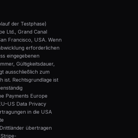
lauf der Testphase)
ope Ltd., Grand Canal
, San Francisco, USA. Wenn
abwicklung erforderlichen
zess eingegebenen
mer, Gültigkeitsdauer,
gt ausschließlich zum
h ist. Rechtsgrundlage ist
genständig
ripe Payments Europe
m EU–US Data Privacy
rtragungen in die USA
te
rittländer übertragen
Stripe-