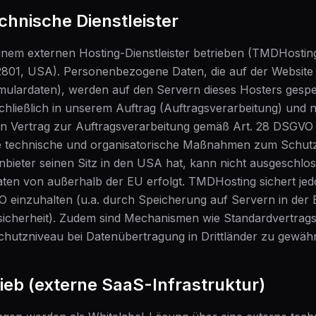
chnische Dienstleister
inem externen Hosting-Dienstleister betrieben (TMDHosting
32801, USA). Personenbezogene Daten, die auf der Website 
rmulardaten), werden auf den Servern dieses Hosters gesp
schließlich in unserem Auftrag (Auftragsverarbeitung) und
in Vertrag zur Auftragsverarbeitung gemäß Art. 28 DSGVO 
ete technische und organisatorische Maßnahmen zum Schutz
bieter seinen Sitz in den USA hat, kann nicht ausgeschlos
en von außerhalb der EU erfolgt. TMDHosting sichert jedo
einzuhalten (u.a. durch Speicherung auf Servern in der 
icherheit). Zudem sind Mechanismen wie Standardvertrags
utzniveau bei Datenübertragung in Drittländer zu gewährl
ieb (externe SaaS-Infrastruktur)