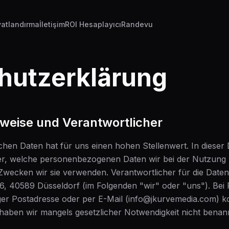
yatlandırma
İletişim
ROI Hesaplayıcı
Randevu
hutzerklärung
nweise und Verantwortlicher
chen Daten hat für uns einen hohen Stellenwert. In diese
ber, welche personenbezogenen Daten wir bei der Nutzung
ecken wir sie verwenden. Verantwortlicher für die Datenv
6, 40589 Düsseldorf (im Folgenden "wir" oder "uns"). Be
er Postadresse oder per E-Mail (info@jkurvemedia.com) ko
aben wir mangels gesetzlicher Notwendigkeit nicht benann