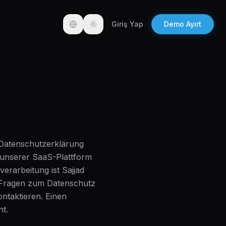
Giriş Yap
Demo Ayırt
Toggle language
Toggle theme
r Datenschutzerklärung
 unserer SaaS-Plattform
erarbeitung ist Sajjad
i Fragen zum Datenschutz
ntaktieren. Einen
t.