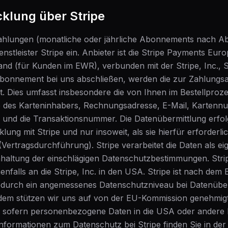
klung über Stripe
ahlungen (monatliche oder jährliche Abonnements nach Ab
nstleister Stripe ein. Anbieter ist die Stripe Payments Eur
rland (für Kunden im EWR), verbunden mit der Stripe, Inc.
 Abonnement bei uns abschließen, werden die zur Zahlungs
lt. Dies umfasst insbesondere die von Ihnen im Bestellpro
 des Karteninhabers, Rechnungsadresse, E-Mail, Kartennum
 und die Transaktionsnummer. Die Datenübermittlung erfol
ng mit Stripe und nur insoweit, als sie hierfür erforderlic
 (Vertragsdurchführung). Stripe verarbeitet die Daten als ei
inhaltung der einschlägigen Datenschutzbestimmungen. St
enfalls an die Stripe, Inc. in den USA. Stripe ist nach de
wodurch ein angemessenes Datenschutzniveau bei Datenübe
Zudem stützen wir uns auf von der EU-Kommission genehmig
, sofern personenbezogene Daten in die USA oder andere D
formationen zum Datenschutz bei Stripe finden Sie in der 