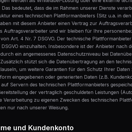
ngen werden als Whitelabel-Lösung über eine externe tech
lt. Das bedeutet, dass die im Rahmen unserer Dienste verar
uktur eines technischen Plattformanbieters (Sitz u.a. in de
aben mit diesem Anbieter einen Vertrag zur Auftragsverar
als Auftragsverarbeiter und wir bleiben für Ihre personen
von Art. 4 Nr. 7 DSGVO. Der technische Plattformanbieter h
 DSGVO einzuhalten. Insbesondere ist der Anbieter nach
wodurch ein angemessenes Datenschutzniveau bei Datenüber
. Zusätzlich stützt sich die Datenübertragung an den techni
auseln, um weitere Garantien für den Schutz Ihrer Daten 
tform eingegebenen oder generierten Daten (z.B. Kundenko
 auf Servern des technischen Plattformanbieters gespeiche
ereitstellung der vertraglich geschuldeten Leistungen (Aut
ne Verarbeitung zu eigenen Zwecken des technischen Plattfo
Daten nur nach unserer Weisung.
hme und Kundenkonto