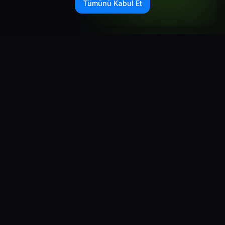
Tümünü Kabul Et
GÜÇLÜ ÖZELLIKLER
İş büyümesi basitleştirildi
Yakala, dönüştür ve kapat. İhtiyacınız olan her şey tek
bir güçlü platformda.