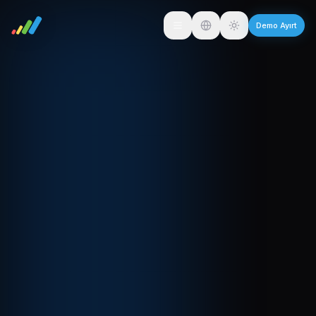
Demo Ayırt
Toggle language
Toggle theme